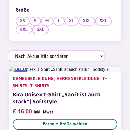
Größe
XS
S
M
L
XL
XXL
3XL
4XL
5XL
NEU
DAMENBEKLEIDUNG, HERRENBEKLEIDUNG, T-
SHIRTS, T-SHIRTS
Kira Unisex T-Shirt „Sanft ist auch
stark" | Softstyle
€
16,00
inkl. Mwst
Farbe + Größe wählen