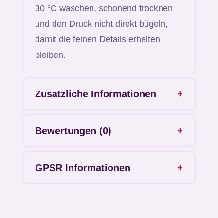
30 °C waschen, schonend trocknen
und den Druck nicht direkt bügeln,
damit die feinen Details erhalten
bleiben.
Zusätzliche Informationen
+
Farbe
Bewertungen (0)
+
Azalea, Black, Light Blue, Red,
Rezensionen
White
GPSR Informationen
+
Es gibt noch keine Rezensionen.
Größe
FluffySquad
Schreibe die erste Rezension für
3XL, 4XL, L, M, S, XL, XXL
Donaufelder Strasse 99/4/6