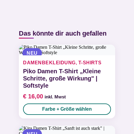
„Piko Unisex T-Shirt „Kleine
1210 Wien
Schritte, große Wirkung“ |
office@fluffysquad.club
Softstyle“
Deine E-Mail-Adresse wird nicht
Das könnte dir auch gefallen
Artikelnummer:
PK-UN-KSGW-
veröffentlicht.
Erforderliche Felder
0003
sind mit
*
markiert
NEU
Deine Bewertung
*
DAMENBEKLEIDUNG, T-SHIRTS
Piko Damen T-Shirt „Kleine
Schritte, große Wirkung" |
Deine Rezension
*
Softstyle
€
16,00
inkl. Mwst
Farbe + Größe wählen
Name
*