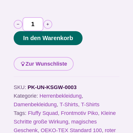
Alternative:
−
+
Piko
Unisex
In den Warenkorb
T-
Shirt
Zur Wunschliste
„Kleine
Schritte,
große
SKU:
PK-UN-KSGW-0003
Wirkung"
Kategorie:
Herrenbekleidung
,
|
Damenbekleidung
,
T-Shirts
,
T-Shirts
Tags:
Fluffy Squad
,
Frontmotiv Piko
,
Kleine
Softstyle
Schritte große Wirkung
,
magisches
Menge
Geschenk
,
OEKO-TEX Standard 100
,
roter